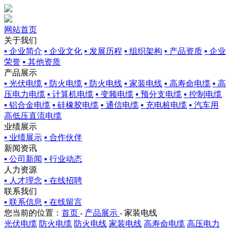
网站首页
关于我们
▪ 企业简介
▪ 企业文化
▪ 发展历程
▪ 组织架构
▪ 产品资质
▪ 企业
荣誉
▪ 其他资质
产品展示
▪ 光伏电缆
▪ 防火电缆
▪ 防火电线
▪ 家装电线
▪ 高寿命电缆
▪ 高
压电力电缆
▪ 计算机电缆
▪ 变频电缆
▪ 预分支电缆
▪ 控制电缆
▪ 铝合金电缆
▪ 硅橡胶电缆
▪ 通信电缆
▪ 充电桩电缆
▪ 汽车用
高低压直流电缆
业绩展示
▪ 业绩展示
▪ 合作伙伴
新闻资讯
▪ 公司新闻
▪ 行业动态
人力资源
▪ 人才理念
▪ 在线招聘
联系我们
▪ 联系信息
▪ 在线留言
您当前的位置：
首页
-
产品展示
-
家装电线
光伏电缆
防火电缆
防火电线
家装电线
高寿命电缆
高压电力